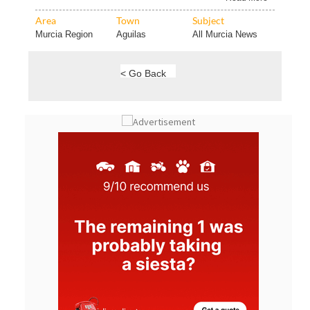
Area
Town
Subject
Murcia Region
Aguilas
All Murcia News
< Go Back