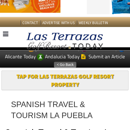
CONTACT
ADVERTISE WITH US
WEEKLY BULLETIN
Spanish News Today
Murcia Today
EDITIONS:
Alicante Today
Andalucia Today
Submit an Article
TAP FOR LAS TERRAZAS GOLF RESORT
PROPERTY
SPANISH TRAVEL &
TOURISM LA PUEBLA