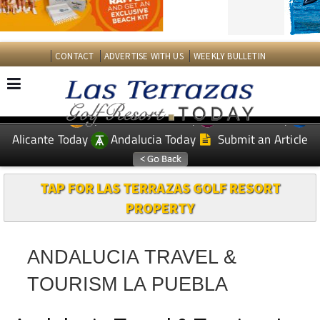
CONTACT
ADVERTISE WITH US
WEEKLY BULLETIN
Spanish News Today
Murcia Today
EDITIONS:
Alicante Today
Andalucia Today
Submit an Article
TAP FOR LAS TERRAZAS GOLF RESORT
PROPERTY
ANDALUCIA TRAVEL &
TOURISM LA PUEBLA