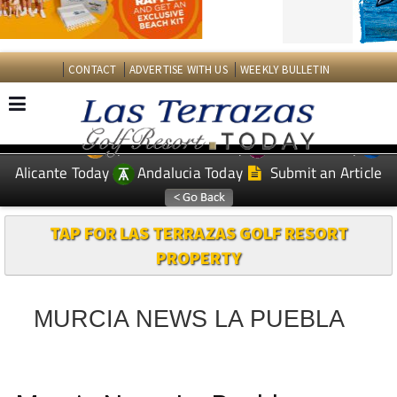
CONTACT
ADVERTISE WITH US
WEEKLY BULLETIN
Spanish News Today
Murcia Today
EDITIONS:
Alicante Today
Andalucia Today
Submit an Article
TAP FOR LAS TERRAZAS GOLF RESORT
PROPERTY
MURCIA NEWS LA PUEBLA