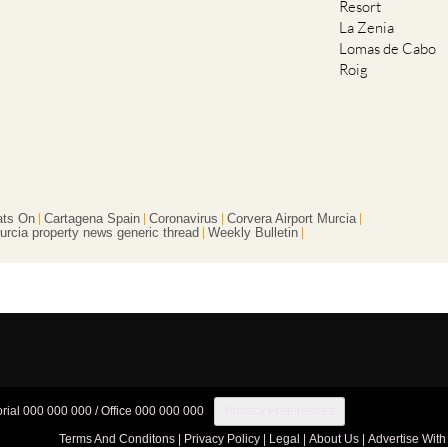
Resort
La Zenia
Lomas de Cabo
Roig
ts On
Cartagena Spain
Coronavirus
Corvera Airport Murcia
urcia property news generic thread
Weekly Bulletin
orial 000 000 000 / Office 000 000 000
Privacy Preferences
Terms And Conditons
|
Privacy Policy
|
Legal
|
About Us
|
Advertise With