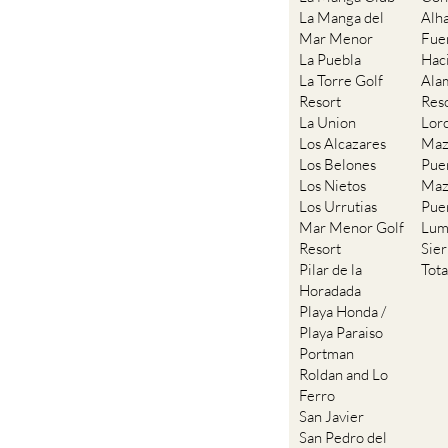
La Manga del
Alh
Mar Menor
Fue
La Puebla
Hac
La Torre Golf
Ala
Resort
Res
La Union
Lor
Los Alcazares
Maz
Los Belones
Pue
Los Nietos
Maz
Los Urrutias
Pue
Mar Menor Golf
Lum
Resort
Sie
Pilar de la
Tot
Horadada
Playa Honda /
Playa Paraiso
Portman
Roldan and Lo
Ferro
San Javier
San Pedro del