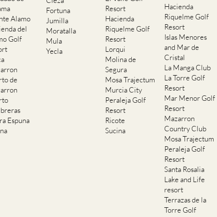
Cieza
Hacienda
ama
Resort
Fortuna
Riquelme Golf
nte Alamo
Hacienda
Jumilla
Resort
ienda del
Riquelme Golf
Moratalla
Islas Menores
mo Golf
Resort
Mula
and Mar de
ort
Lorqui
Yecla
Cristal
ca
Molina de
La Manga Club
arron
Segura
La Torre Golf
rto de
Mosa Trajectum
Resort
arron
Murcia City
Mar Menor Golf
rto
Peraleja Golf
Resort
breras
Resort
Mazarron
rra Espuna
Ricote
Country Club
ana
Sucina
Mosa Trajectum
Peraleja Golf
Resort
Santa Rosalia
Lake and Life
resort
Terrazas de la
Torre Golf