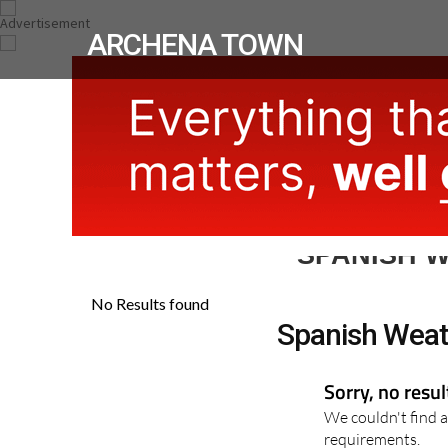
ARCHENA TOWN
SPANISH 
Spanish Weat
Sorry, no resu
We couldn't find a
requirements.