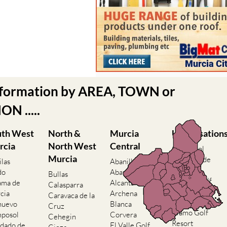
nformation by AREA, TOWN or
N .....
uth West
North &
Murcia
Urbanisation
rcia
North West
Central
Camposol
Murcia
Condado de
ilas
Abanilla
Alhama
do
Abaran
Bullas
El Valle Golf
ama de
Alcantarilla
Calasparra
Resort
cia
Archena
Caravaca de la
Hacienda del
nuevo
Blanca
Cruz
Alamo Golf
posol
Corvera
Cehegin
Resort
dado de
El Valle Golf