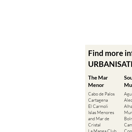
Find more i
URBANISATIO
The Mar
So
Menor
Mu
Cabo de Palos
Agu
Cartagena
Ale
El Carmoli
Alh
Islas Menores
Mur
and Mar de
Bol
Cristal
Cam
La Manga Club
Con