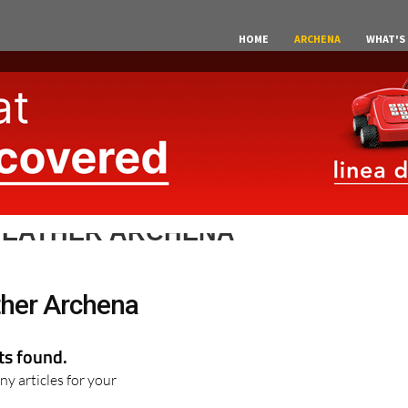
HOME
ARCHENA
WHAT'S
WEATHER ARCHENA
her Archena
lts found.
ny articles for your