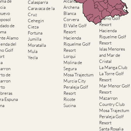
ama de
Alcantarilla
Calasparra
Resort
cia
Archena
Caravaca de la
Hacienda del
nuevo
Blanca
Cruz
Alamo Golf
posol
Corvera
Cehegin
Resort
dado de
El Valle Golf
Cieza
Hacienda
ama
Resort
Fortuna
Riquelme Golf
nte Alamo
Hacienda
Jumilla
Resort
ienda del
Riquelme Golf
Moratalla
Islas Menores
mo Golf
Resort
Mula
and Mar de
ort
Lorqui
Yecla
Cristal
ca
Molina de
La Manga Club
arron
Segura
La Torre Golf
rto de
Mosa Trajectum
Resort
arron
Murcia City
Mar Menor Golf
rto
Peraleja Golf
Resort
breras
Resort
Mazarron
rra Espuna
Ricote
Country Club
ana
Sucina
Mosa Trajectum
Peraleja Golf
Resort
Santa Rosalia