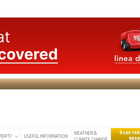
WEATHER &
LAS TER
PERTY
USEFUL INFORMATION
RESO
CLIMATE CHANGE