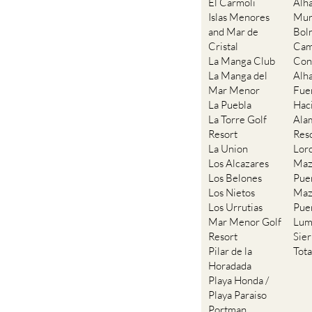
El Carmoli
Alh
Islas Menores
Mur
and Mar de
Bol
Cristal
Cam
La Manga Club
Con
La Manga del
Alh
Mar Menor
Fue
La Puebla
Hac
La Torre Golf
Ala
Resort
Res
La Union
Lor
Los Alcazares
Maz
Los Belones
Pue
Los Nietos
Maz
Los Urrutias
Pue
Mar Menor Golf
Lum
Resort
Sie
Pilar de la
Tot
Horadada
Playa Honda /
Playa Paraiso
Portman