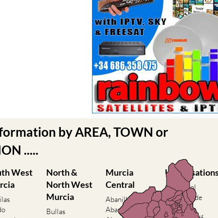
nformation by AREA, TOWN or
N .....
uth West
North &
Murcia
Urbanisation
rcia
North West
Central
Camposol
Murcia
Condado de
ilas
Abanilla
Alhama
do
Abaran
Bullas
El Valle Golf