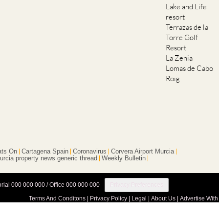
Lake and Life
resort
Terrazas de la
Torre Golf
Resort
La Zenia
Lomas de Cabo
Roig
ts On
Cartagena Spain
Coronavirus
Corvera Airport Murcia
urcia property news generic thread
Weekly Bulletin
orial 000 000 000 / Office 000 000 000
Privacy Preferences
Terms And Conditons
|
Privacy Policy
|
Legal
|
About Us
|
Advertise With