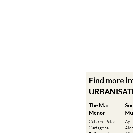
Find more i
URBANISATIO
The Mar
So
Menor
Mu
Cabo de Palos
Agu
Cartagena
Ale