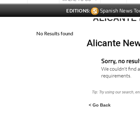
Spanish News To
EDITIONS:
ALICANTE
Alicante Ne
Sorry, no resu
We couldn't find a
requirements.
Tip: Try using our search, e
< Go Back