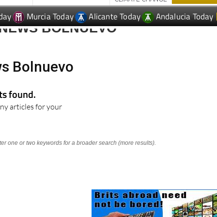
day
Murcia Today
Alicante Today
Andalucia Today
 NEWS BOLNUEVO
ws Bolnuevo
lts found.
ny articles for your
nter one or two keywords for a broader search (more results).