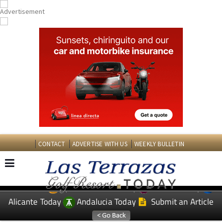
CONTACT
ADVERTISE WITH US
WEEKLY BULLETIN
Spanish News Today
Murcia Today
EDITIONS:
Alicante Today
Andalucia Today
Submit an Article