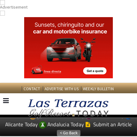
CONTACT
ADVERTISE WITH US
WEEKLY BULLETIN
Spanish News Today
Murcia Today
EDITIONS:
Alicante Today
Andalucia Today
Submit an Article