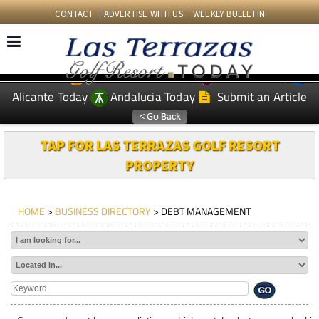
CONTACT
ADVERTISE WITH US
WEEKLY BULLETIN
Spanish News Today
Murcia Today
EDITIONS:
Alicante Today
Andalucia Today
Submit an Article
TAP FOR LAS TERRAZAS GOLF RESORT
PROPERTY
HOME
>
BUSINESS DIRECTORY
> DEBT MANAGEMENT