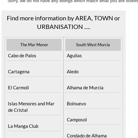
Sorry, we do not have any listings which match what you are looking
Find more information by AREA, TOWN or
URBANISATION .....
The Mar Menor
South West Murcia
Cabo de Palos
Aguilas
Cartagena
Aledo
El Carmoli
Alhama de Murcia
Islas Menores and Mar
Bolnuevo
de Cristal
Camposol
La Manga Club
Condado de Alhama